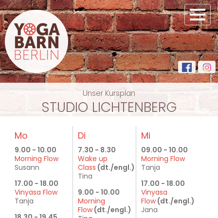
Toggl
navig
Unser Kursplan
STUDIO LICHTENBERG
Mo
Di
Mi
9.00 - 10.00
7.30 - 8.30
09.00 - 10.00
Morning Flow
Wake up
Morning Flow
Susann
Class
(dt./engl.)
Tanja
Tina
17.00 - 18.00
17.00 - 18.00
Vinyasa Flow
9.00 - 10.00
Vinyasa
Tanja
Morning
Flow
(dt./engl.)
Flow
(dt./engl.)
Jana
18.30 - 19.45